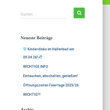
S
Suchen …
u
c
h
e
Neueste Beiträge
n
n
Kinderdisko im Hallenbad am
a
c
09.04.26!
h
:
WICHTIGE INFO
Eintauchen, abschalten, genießen!
Öffnungszeiten Feiertage 2025/26
WICHTIG!!!
Archiv