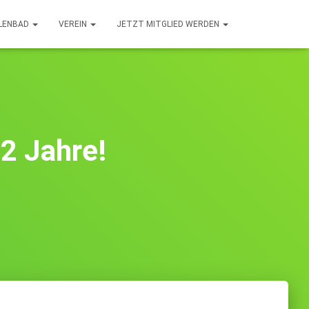
LLENBAD
VEREIN
JETZT MITGLIED WERDEN
12 Jahre!