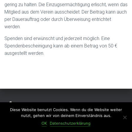
gering zu halten. Die Einzugsermächtigung erlischt, wenn das
Mitglied aus dem Verein ausscheidet. Der Beitrag kann auch
per Dauerauftrag oder durch Überweisung entrichtet
werden.
Spenden sind erwünscht und jederzeit möglich. Eine
Spendenbescheinigung kann ab einem Betrag von 50 €
ausgestellt werden.
IMPRESSUM
DATENSCHUTZERKLÄRUNG
KONTAKT
Diese Website benutzt Cookies. Wenn du die Website weiter
nutzt, gehen wir von deinem Einverständnis aus.
Hestia | Entwickelt von
ThemeIsle
OK
Datenschutzerklärung