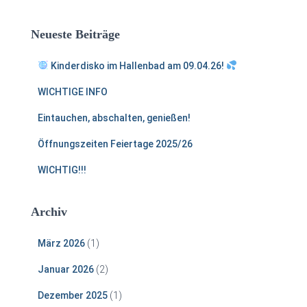
h
e
Neueste Beiträge
n
n
Kinderdisko im Hallenbad am 09.04.26!
a
c
WICHTIGE INFO
h
:
Eintauchen, abschalten, genießen!
Öffnungszeiten Feiertage 2025/26
WICHTIG!!!
Archiv
März 2026
(1)
Januar 2026
(2)
Dezember 2025
(1)